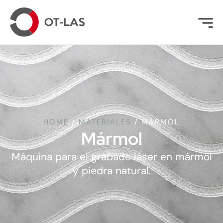
HOME
/
MATERIALES
/
MÁRMOL
Mármol
Máquina para el grabado láser en mármol
y piedra natural.