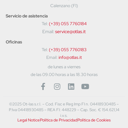
Calenzano (FI)
Servicio de asistencia
Tel:
(+39) 055 7760184
Email:
service@otlas.it
Oficinas
Tel:
(+39) 055 7760183
Email:
info@otlas.it
de lunes a viernes
de las 09.00 horas a las 18.30 horas
©2025 Ot-las s.r.l. – Cod. Fisc e Reg Imp FI n. 04418930485 –
P.Iva 04418930485 – REA FI: 448229 – Cap. Soc. € 154.621,14
i.v.s.
Legal Notice
Política de Privacidad
Política de Cookies