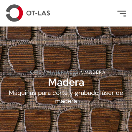
HOME
/
MATERIALES
/
MADERA
Madera
Máquinas para corte y grabado láser de
madera