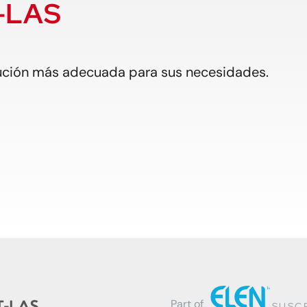
T-LAS
lución más adecuada para sus necesidades.
Part of
SUSC