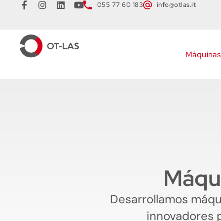
055 77 60 183
info@otlas.it
Máquinas
Máqui
Desarrollamos máqui
innovadores p