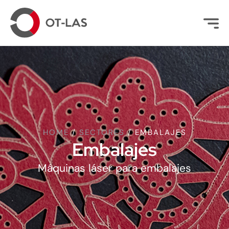
HOME
/
SECTORES
/
EMBALAJES
Embalajes
Máquinas láser para embalajes