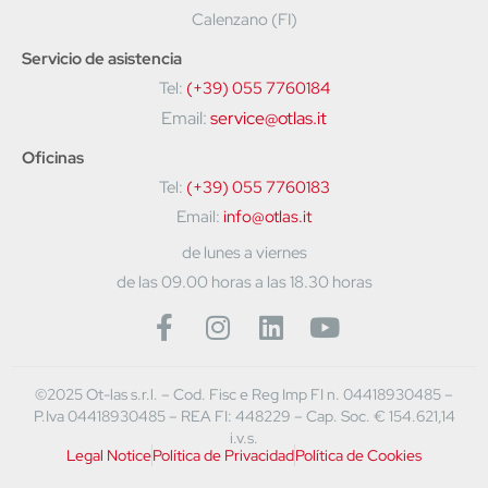
Calenzano (FI)
Servicio de asistencia
Tel:
(+39) 055 7760184
Email:
service@otlas.it
Oficinas
Tel:
(+39) 055 7760183
Email:
info@otlas.it
de lunes a viernes
de las 09.00 horas a las 18.30 horas
©2025 Ot-las s.r.l. – Cod. Fisc e Reg Imp FI n. 04418930485 –
P.Iva 04418930485 – REA FI: 448229 – Cap. Soc. € 154.621,14
i.v.s.
Legal Notice
Política de Privacidad
Política de Cookies