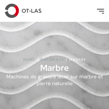
HOME
/
MATÉRIAUX
/
MARBRE
Marbre
Machines de gravure laser sur marbre et
pierre naturelle