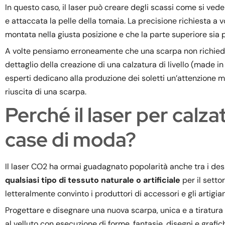
In questo caso, il laser può creare degli scassi come si vede 
e attaccata la pelle della tomaia. La precisione richiesta a v
montata nella giusta posizione e che la parte superiore sia 
A volte pensiamo erroneamente che una scarpa non richieda 
dettaglio della creazione di una calzatura di livello (made in
esperti dedicano alla produzione dei soletti un’attenzione
riuscita di una scarpa.
Perché il laser per calz
case di moda?
Il laser CO2 ha ormai guadagnato popolarità anche tra i desi
qualsiasi tipo di tessuto naturale o artificiale
per il setto
letteralmente convinto i produttori di accessori e gli artigiani
Progettare e disegnare una nuova scarpa, unica e a tiratura l
al velluto con esecuzione di forme, fantasie, disegni e grafic