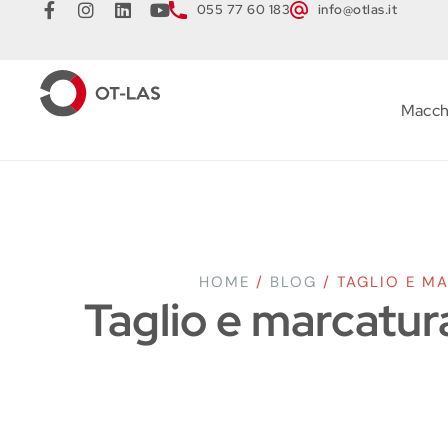
055 77 60 183
info@otlas.it
Macch
HOME
/
BLOG
/
TAGLIO E M
Taglio e marcatur