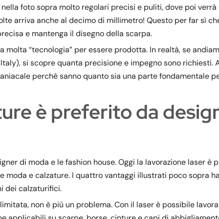
nella foto sopra molto regolari precisi e puliti, dove poi verrà
olte arriva anche al decimo di millimetro! Questo per far sì che
precisa e mantenga il disegno della scarpa.
molta “tecnologia” per essere prodotta. In realtà, se andiam
 Italy), si scopre quanta precisione e impegno sono richiesti. A
 maniacale perché sanno quanto sia una parte fondamentale p
ature è preferito da desig
gner di moda e le fashion house. Oggi la lavorazione laser è p
re moda e calzature. I quattro vantaggi illustrati poco sopra 
 dei calzaturifici.
imitata, non è più un problema. Con il laser è possibile lavora
he applicabili su scarpe, borse, cinture e capi di abbigliament