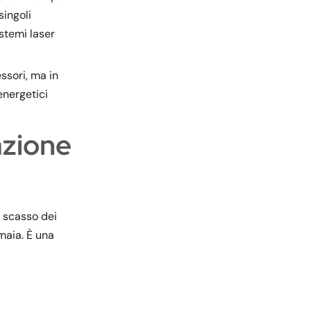
singoli
stemi laser
ssori, ma in
energetici
azione
o scasso dei
maia. È una