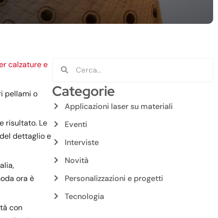
per calzature e
Categorie
ri pellami o
Applicazioni laser su materiali
 risultato. Le
Eventi
del dettaglio e
Interviste
Novità
lia,
 moda ora è
Personalizzazioni e progetti
Tecnologia
ità con