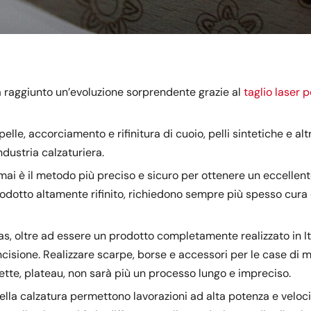
a raggiunto un’evoluzione sorprendente grazie al
taglio laser 
pelle, accorciamento e rifinitura di cuoio, pelli sintetiche e alt
dustria calzaturiera.
rmai è il metodo più preciso e sicuro per ottenere un eccellente
dotto altamente rifinito, richiedono sempre più spesso cura 
s, oltre ad essere un prodotto completamente realizzato in Ita
e incisione. Realizzare scarpe, borse e accessori per le case di
lette, plateau, non sarà più un processo lungo e impreciso.
della calzatura permettono lavorazioni ad alta potenza e veloc