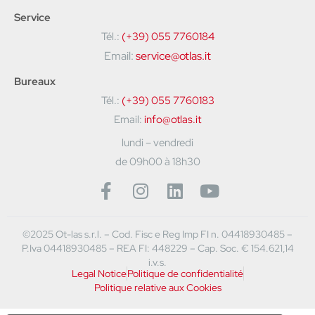
Service
Tél.:
(+39) 055 7760184
Email:
service@otlas.it
Bureaux
Tél.:
(+39) 055 7760183
Email:
info@otlas.it
lundi – vendredi
de 09h00 à 18h30
©2025 Ot-las s.r.l. – Cod. Fisc e Reg Imp FI n. 04418930485 –
P.Iva 04418930485 – REA FI: 448229 – Cap. Soc. € 154.621,14
i.v.s.
Legal Notice
Politique de confidentialité
Politique relative aux Cookies