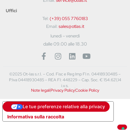
Email:
service@otlas.it
Uffici
Tel:
(+39) 055 7760183
Email:
sales@otlas.it
lunedì – venerdì
dalle 09.00 alle 18.30
©2025 Ot-las s.r.l. – Cod. Fisc e Reg Imp FI n. 04418930485 –
P.Iva 04418930485 – REA FI: 448229 – Cap. Soc. € 154.621,14
i.v.s.
Note legali
Privacy Policy
Cookie Policy
Le tue preferenze relative alla privacy
Informativa sulla raccolta