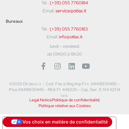
Tél.:
(+39) 055 7760184
Email:
service@otlas.it
Bureaux
Tél.:
(+39) 055 7760183
Email:
info@otlas.it
lundi – vendredi
de 09h00 à 18h30
©2025 Ot-las s.r.l. – Cod. Fisc e Reg Imp FI n. 04418930485 –
P.Iva 04418930485 – REA FI: 448229 – Cap. Soc. € 154.621,14
i.v.s.
Legal Notice
Politique de confidentialité
Politique relative aux Cookies
Vos choix en matière de confidentialité